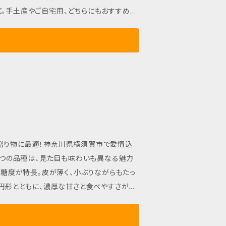
ズ。手土産やご自宅用、どちらにもおすすめで
は
に美味しさが増します。フレッシュな甘さを
な味わいの姫まくら【小玉すいか】をぜひお
の2つの品種は、見た目も味わいも異なる魅力
楕円形とともに、濃厚な甘さと食べやすさが抜
家庭用にも贈り物にも最適です。 ■ カ