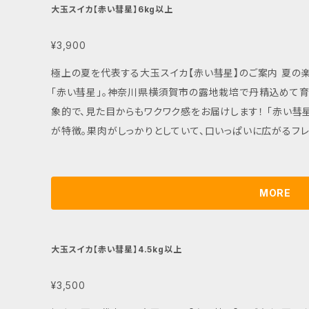
大玉スイカ【赤い彗星】6kg以上
¥3,900
極上の夏を代表する大玉スイカ【赤い彗星】のご案内 夏の楽しみを詰め込んだ、6kg以上の大玉スイカ
「赤い彗星」。神奈川県横須賀市の露地栽培で丹精込めて育
象的で、見た目からもワクワク感をお届けします！ 「赤い彗星」は、シャリッとした食感と驚くほどの甘さ
が特徴。果肉がしっかりとしていて、口いっぱいに広がるフ
パーティーや、夏のバーベキューにも大活躍するサイズ感です。 ■ カラー/サイズ/バリエーション
は6kg以上の大玉で、切り分けて家族や友人と楽しむにぴ
す！ ■ お手入れ/取り扱い注意事項 到着後は直射日光を避け、涼しい場所で保存してください。食べる
MORE
数時間前に冷やすことで、甘さが一層引き立ちます。特別な夏のひとと
文に関する情報や注意事項 「露地栽培」のため、多少の形のばらつきがある場合がございますまた、箱に
入っております商品の底の部分が稀に黄色くなっていること
大玉スイカ【赤い彗星】4.5kg以上
ので安心してお召し上がりください。この機会に、人気の大
ください！
¥3,500