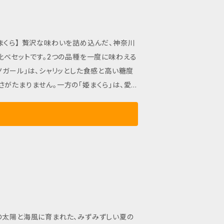
ひお楽しみください！
んだ、神奈川
比べセットです。2つの品種を一度に味わえる
がたまりません。一方の「姫まくら」は、愛ら
冷蔵庫にスッキリ収まるサイズなので、手軽
す。異なる食感と甘さを一度にお楽しみいた
れぞれの甘さが一層引き立ちます。特別な夏
味覚を存分に味わえるこの機会に、2種類の