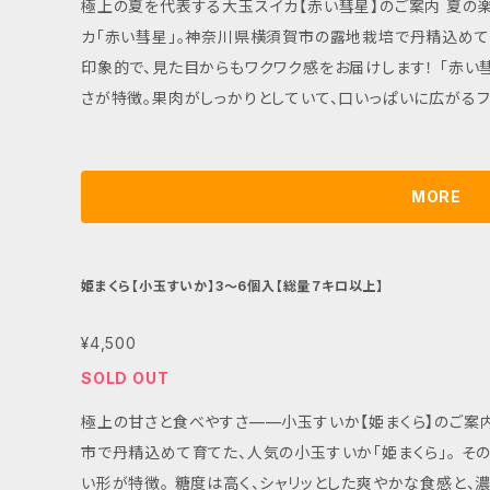
極上の夏を代表する大玉スイカ【赤い彗星】のご案内 夏の楽しみを詰め込んだ、4.5kg以上の大玉スイ
カ「赤い彗星」。神奈川県横須賀市の露地栽培で丹精込めて
印象的で、見た目からもワクワク感をお届けします！ 「赤い彗星」は、シャリッとした食感と驚くほどの甘
さが特徴。果肉がしっかりとしていて、口いっぱいに広がる
のパーティーや、夏のバーベキューにも大活躍するサイズ感です。 ■ カラー/サイズ/バリエーシ
は4.5kg以上の大玉で、切り分けて家族や友人と楽しむに
です！ ■ お手入れ/取り扱い注意事項 到着後は直射日光を避け、涼しい場所で保存してください。食べ
MORE
る数時間前に冷やすことで、甘さが一層引き立ちます。特別な夏のひ
注文に関する情報や注意事項 「露地栽培」のため、多少の形のばらつきがある場合がございますまた、
箱に入っております商品の底の部分が稀に黄色くなっている
姫まくら【小玉すいか】3〜6個入【総量７キロ以上】
せんので安心してお召し上がりください。この機会に、人気
しみください！
¥4,500
SOLD OUT
極上の甘さと食べやすさ——小玉すいか【姫まくら】のご案内 夏の贈り物にぴったり！ 神奈川県横
市で丹精込めて育てた、人気の小玉すいか「姫まくら」。 その名の通り、楕円形で“まくら”のように愛らし
い形が特徴。 糖度は高く、シャリッとした爽やかな食感と、濃厚