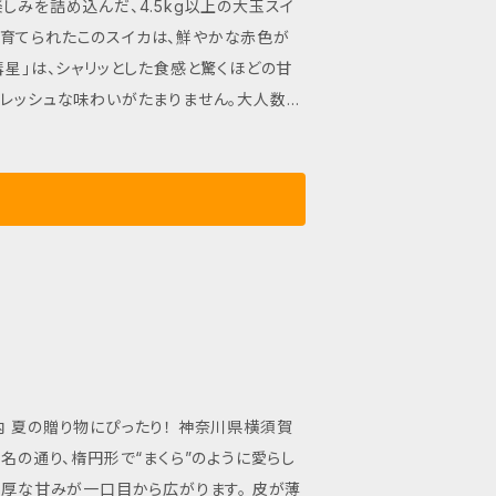
育てられたこのスイカは、鮮やかな赤色が
フレッシュな味わいがたまりません。大人数で
ョン 重量
ぴったり。豪華な一品として、贈り物にも最適
とときをご堪能ください！ ■ 発送・
ことがございますが、品質には問題ございま
の大玉スイカ【赤い彗星】の味わいをぜひお楽
須賀
な甘みが一口目から広がります。 皮が薄