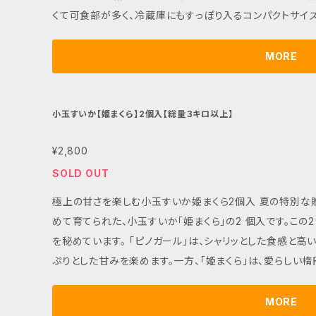
くて可食部が多く、冷蔵庫にもすっぽり入るコンパクトサイ
す。 ■ カラー/サイズ/バリエーション 1玉約1.2kgのコンパクトサイズで、冷蔵庫にもスッキリ収納できま
す。おひとりさまのおやつや、ご家族とのシェアにも最適です。 ■ お手入れ/取り扱い注意事項 到着後
MORE
涼しいところに保管し、食べる数時間前に冷やすことで、さら
味わってくださいね！ ■ 発送・注文に関する情報や注意事項 地域によってお届けに時間がかかる場合
がございますので、事前にご確認ください。この機会に、贅沢
小玉すいか【姫まくら】2個入【総量３キロ以上】
楽しみください！
¥2,800
SOLD OUT
極上の甘さを楽しむ小玉すいか姫まくら2個入 夏の特別な贈り物に最適！神奈川県横須賀市で愛情込
めて育てられた、小玉すいか「姫まくら」の2 個入です。こ
を秘めています。 「ピノガール」は、シャリッとした食感と高い糖度が特長。皮が薄く、小ぶりながらもたっ
ぷりとした甘みを楽めます。一方、「姫まくら」は、愛らしい
群です。どちらの品種も冷蔵庫にスッキリ収まるサイズであり、ご
ラー/サイズ/バリエーション セットには「ピノガール」と「姫まくら」が各1個ずつ含まれており、合計2玉で
MORE