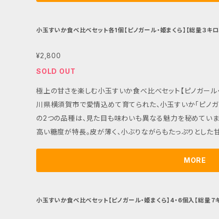
のご提供。両方の食感と味わいを一度に楽しむことができます。 ■ お手入れ/取り扱い注意事項 
は直射日光を避け、涼しい場所で保管してください。食べる
す。特別な夏の味わいを堪能してくださいね！ ■ 発送・注文に関する情報や注意事項 地域によってお届
小玉すいか食べ比べセット各1個【ピノガール・姫まくら】【総量３キロ
けに時間がかかる場合がございますので、事前にご確認くだ
¥2,800
味しさをぜひお楽しみください！
SOLD OUT
極上の甘さを楽しむ小玉すいか食べ比べセット【ピノガール・姫まくら】 夏の特別な贈
川県横須賀市で愛情込めて育てられた、小玉すいか「ピノガー
の2つの品種は、見た目も味わいも異なる魅力を秘めています。 「ピノガール」は、シャリッとし
高い糖度が特長。皮が薄く、小ぶりながらもたっぷりとした甘
い楕円形とともに、濃厚な甘さと食べやすさが抜群です。ど
であり、ご家庭用にも贈り物にも最適です。 ■ カラー/サイズ/バリエーション セットには「ピノガール」と
MORE
「姫まくら」が各1個ずつ含まれており、合計2玉でのご提供
きます。 ■ お手入れ/取り扱い注意事項 到着後は直射日光を避け、涼しい場所で保管してください。食
べる数時間前に冷やすことで、甘さが引き立ちます。特別な夏の味わ
小玉すいか食べ比べセット【ピノガール・姫まくら】4・6個入【総量７
注文に関する情報や注意事項 地域によってお届けに時間がかかる場合がございますので、事前にご確