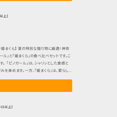
到着後
数時間前に冷やすことで、甘さが引き立ちま
以上】
さい。この機会に、2種類の小玉すいかの美
り物に最適！神奈
ル」と「姫まくら」の食べ比べセットです。こ
た食感と
みを楽めます。一方、「姫まくら」は、愛らし
ちらの品種も冷蔵庫にスッキリ収まるサイズ
。両方の食感と味わいを一度に楽しむことがで
いを堪能してくださいね！ ■ 発送・
キロ以上】