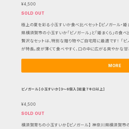
¥4,500
認ください。この機会に、2種類の小玉すいかの美味しさをぜ
SOLD OUT
極上の夏を彩る小玉すいか食べ比べセット【ピノガール・姫まくら】 贅沢な味わいを詰め込
県横須賀市の小玉すいか「ピノガール」と「姫まくら」の食べ
贅沢なセットは、特別な贈り物やご自宅用に最適です！ 「ピノガール」は、シャリッとした食感と高い糖度
が特長。皮が薄くて食べやすく、口の中に広がる爽やかな甘さ
しい楕円形と濃厚な甘みで、食べ応え抜群。どちらの品種も
に楽しんでいただけます。 ■ カラー/サイズ/バリエーション セットには「ピノガール」と「姫まくら」が各2
MORE
個または各3個ずつ含まれ、合計約7キロ以上でのご提供で
だける贅沢な体験を提供します。 ■ お手入れ/取り扱い注意事項 到着後は直射日光を避け、涼しい場
所で保存してください。食べる数時間前に冷やすことで、そ
ピノガール【小玉すいか】3〜6個入【総量７キロ以上】
のひと時をお楽しみください！ ■ 発送・注文に関する情報や注意事項 地域によってお届けに時間がか
¥4,500
かる場合がございますので、事前にご確認ください。季節の
小玉すいかの美味しさをぜひお楽しみください！
SOLD OUT
横須賀育ちの小玉すいか【ピノガール】 神奈川県横須賀市の太陽と海風に育まれた、みずみずしい夏の